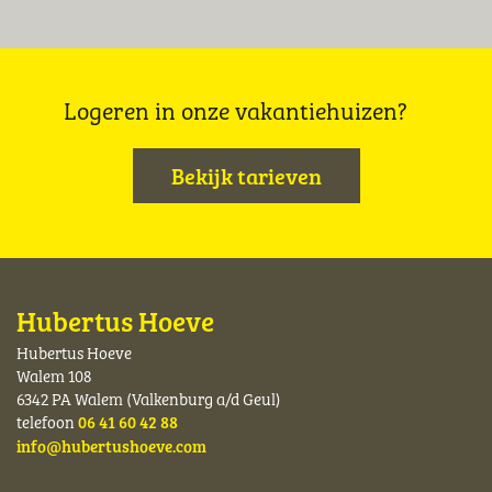
Logeren in onze vakantiehuizen?
Bekijk tarieven
Hubertus Hoeve
Hubertus Hoeve
Walem 108
6342 PA Walem (Valkenburg a/d Geul)
telefoon
06 41 60 42 88
info@hubertushoeve.com